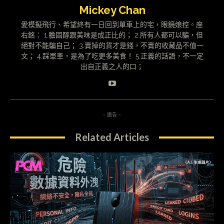
Mickey Chan
愛模擬飛行、希望終有一日回到單車上的宅，眼鏡娘控。座
右銘： 1.膽固醇跟美味是成正比的； 2.所有人都可以騙，但
絕對不能騙自己； 3.賣掉的貨才是錢，不賣的收藏品不值一
文； 4.踩單車，是為了吃更多美食！ 5.正義的話語，不一定
出自正義之人的口；
- 廣告 -
Related Articles