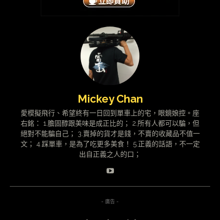
Mickey Chan
愛模擬飛行、希望終有一日回到單車上的宅，眼鏡娘控。座
右銘： 1.膽固醇跟美味是成正比的； 2.所有人都可以騙，但
絕對不能騙自己； 3.賣掉的貨才是錢，不賣的收藏品不值一
文； 4.踩單車，是為了吃更多美食！ 5.正義的話語，不一定
出自正義之人的口；
- 廣告 -