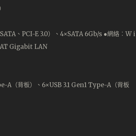
C）
 SATA、PCI-E 3.0）、4×SATA 6Gb/s ●網絡︰W i
1-AT Gigabit LAN
pe-A（背板）、6×USB 3.1 Gen1 Type-A（背板