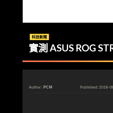
科技新聞
實測 ASUS ROG STRI
PCM
2018-0
Author:
Published: