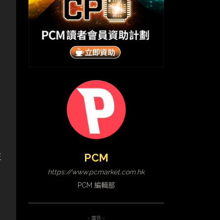
性
PCM
https://www.pcmarket.com.hk
PCM 編輯部
- 廣告 -