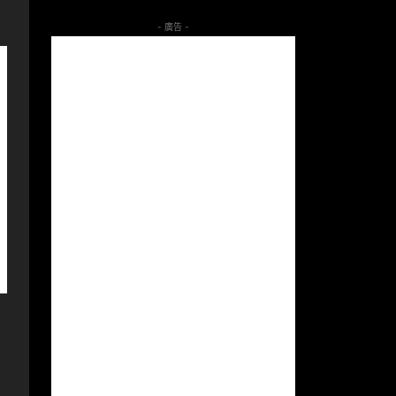
- 廣告 -