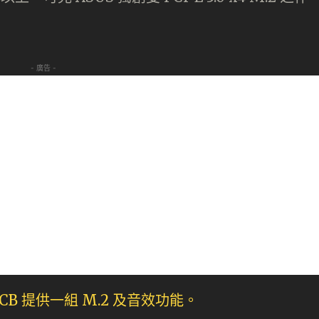
- 廣告 -