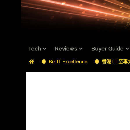
Tech
Reviews
Buyer Guide
Biz.IT Excellence
香港 I.T.至