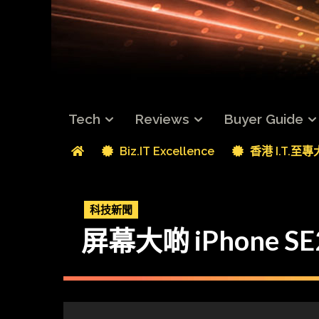
Tech
Reviews
Buyer Guide
Biz.IT Excellence
香港 I.T.至
科技新聞
屏幕大啲 iPhone S