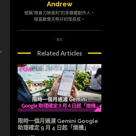
Andrew
號稱"周身刀無張利"的多媒體創作人。
很喜歡樂天熊仔的怪叔叔。
- 廣告 -
一
Related Articles
限時一個月過渡 Gemini Google
助理確定 9 月 4 日起「熄機」