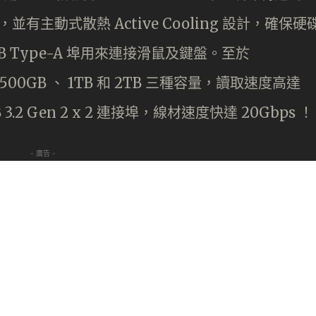
 ，並有主動式散熱 Active Cooling 設計，確保硬
USB Type-A 埠用來連接滑鼠及鍵盤。至於
供 500GB 、 1TB 和 2TB 三種容量，讀取速度高達
3.2 Gen 2 x 2 連接埠，線材速度快達 20Gbps ！
- 廣告 -