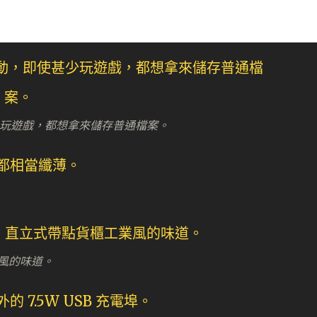
使甚少玩遊戲，都想拿來儲存普通檔案。
業風的味道。