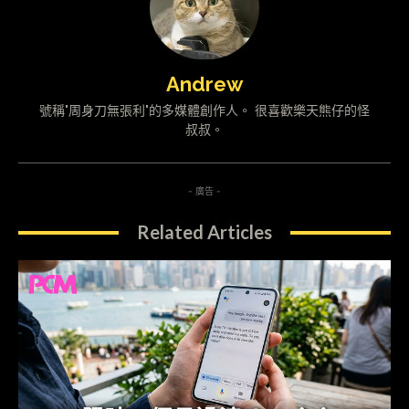
Andrew
號稱"周身刀無張利"的多媒體創作人。 很喜歡樂天熊仔的怪
叔叔。
- 廣告 -
Related Articles