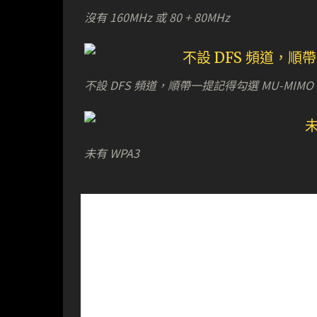
沒有 160MHz 或 80 + 80MHz
不設 DFS 頻道，順帶一提記得勾選 MU-MIMO
未有 WPA3