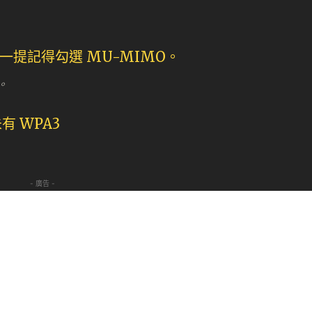
。
- 廣告 -