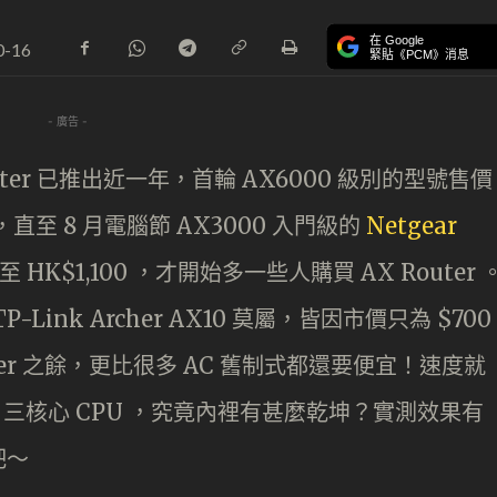
在 Google
0-16
緊貼《PCM》消息
- 廣告 -
uter 已推出近一年，首輪 AX6000 級別的型號售價
，直至 8 月電腦節 AX3000 入門級的
Netgear
 HK$1,100 ，才開始多一些人購買 AX Router 
Link Archer AX10 莫屬，皆因市價只為 $700
ter 之餘，更比很多 AC 舊制式都還要便宜！速度就
com 三核心 CPU ，究竟內裡有甚麼乾坤？實測效果有
吧～