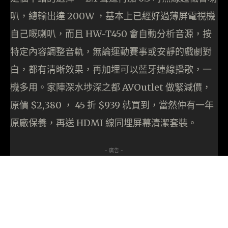
叭，總輸出達 200W ，基本上已經好過薄屏電視機
自己嘅喇叭，而且 HW-T450 會自動分析音源，按
特定內容調整音軌，無論運動賽事或安靜的戲劇對
白，都有清晰效果，再加埋可以藍牙連線播歌，一
機多用。家陣深水埗深之都 AVOutlet 做緊減價，
原價 $2,380 ， 45 折 $939 就買到，當然仲有一年
原廠保養，再送 HDMI 線同埋屏幕清潔套裝。
- 廣告 -