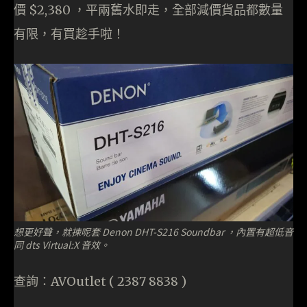
價 $2,380 ，平兩舊水即走，全部減價貨品都數量
有限，有買趁手啦！
想更好聲，就揀呢套 Denon DHT-S216 Soundbar ，內置有超低音
同 dts Virtual:X 音效。
查詢：AVOutlet ( 2387 8838 )