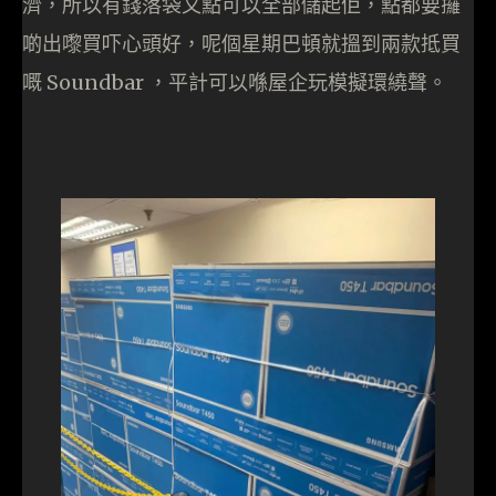
濟，所以有錢落袋又點可以全部儲起佢，點都要攞
啲出嚟買吓心頭好，呢個星期巴頓就搵到兩款抵買
嘅 Soundbar ，平計可以喺屋企玩模擬環繞聲。