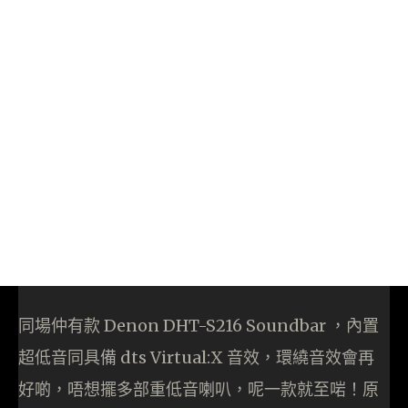
同場仲有款 Denon DHT-S216 Soundbar ，內置
超低音同具備 dts Virtual:X 音效，環繞音效會再
好啲，唔想擺多部重低音喇叭，呢一款就至啱！原