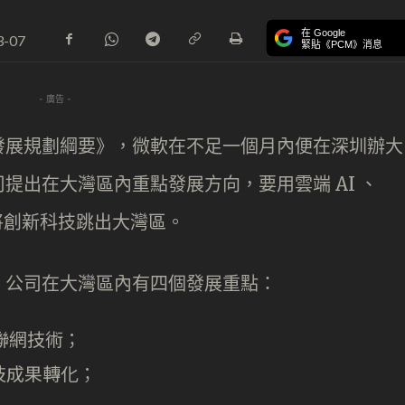
在 Google
3-07
緊貼《PCM》消息
- 廣告 -
發展規劃綱要》，微軟在不足一個月內便在深圳辦大
提出在大灣區內重點發展方向，要用雲端 AI 、
將創新科技跳出大灣區。
，公司在大灣區內有四個發展重點：
物聯網技術；
技成果轉化；