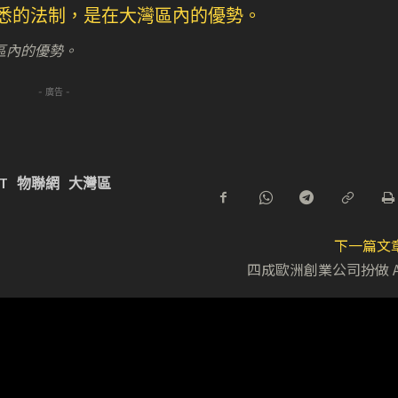
區內的優勢。
- 廣告 -
oT
物聯網
大灣區
下一篇文
四成歐洲創業公司扮做 A