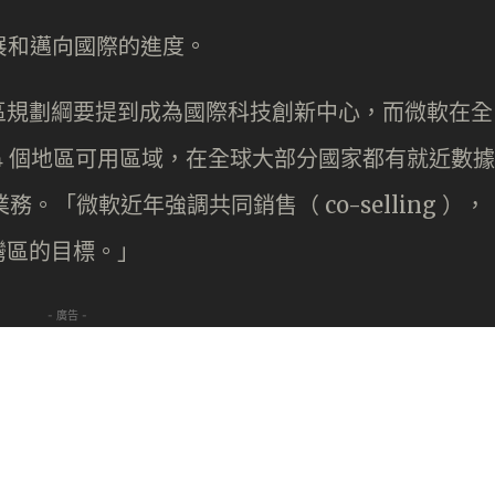
展和邁向國際的進度。
區規劃綱要提到成為國際科技創新中心，而微軟在全
 54 個地區可用區域，在全球大部分國家都有就近數據
務。「微軟近年強調共同銷售（ co-selling ），
灣區的目標。」
- 廣告 -