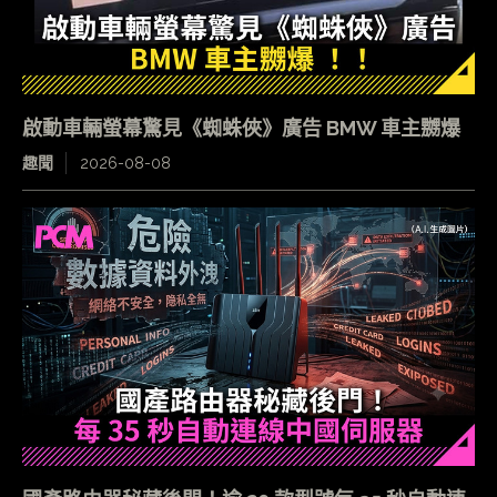
啟動車輛螢幕驚見《蜘蛛俠》廣告 BMW 車主嬲爆
趣聞
2026-08-08