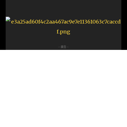
- 廣告 -