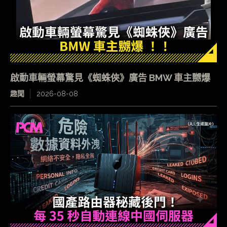
啟動車輛螢幕驚見《蜘蛛俠》廣告 BMW 車主嬲爆
趣聞
2026-08-08