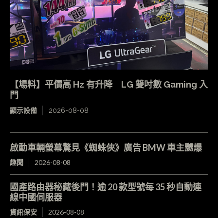
【場料】平價高 Hz 有升降 LG 雙吋數 Gaming 入
門
顯示設備
2026-08-08
啟動車輛螢幕驚見《蜘蛛俠》廣告 BMW 車主嬲爆
趣聞
2026-08-08
國產路由器秘藏後門！逾 20 款型號每 35 秒自動連
線中國伺服器
資訊保安
2026-08-08