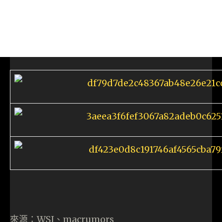
來源：WSJ、macrumors