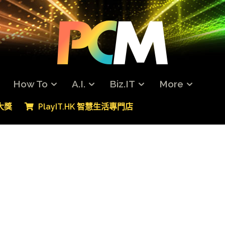
How To
A.I.
Biz.IT
More
專大獎
PlayIT.HK 智慧生活專門店