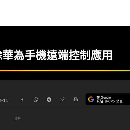
除華為手機遠端控制應用
在 Google
2-11
緊貼《PCM》消息
- 廣告 -