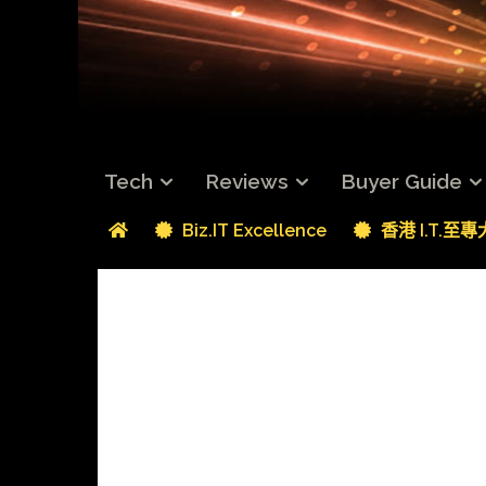
Tech
Reviews
Buyer Guide
Biz.IT Excellence
香港 I.T.至