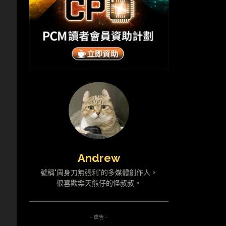
Andrew
號稱"周身刀無張利"的多媒體創作人。
很喜歡樂天熊仔的怪叔叔。
- 廣告 -