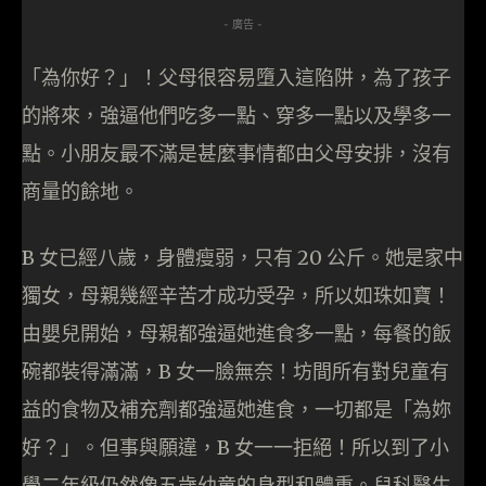
- 廣告 -
「為你好？」！父母很容易墮入這陷阱，為了孩子
的將來，強逼他們吃多一點、穿多一點以及學多一
點。小朋友最不滿是甚麼事情都由父母安排，沒有
商量的餘地。
B 女已經八歲，身體瘦弱，只有 20 公斤。她是家中
獨女，母親幾經辛苦才成功受孕，所以如珠如寶！
由嬰兒開始，母親都強逼她進食多一點，每餐的飯
碗都裝得滿滿，B 女一臉無奈！坊間所有對兒童有
益的食物及補充劑都強逼她進食，一切都是「為妳
好？」。但事與願違，B 女一一拒絕！所以到了小
學二年級仍然像五歲幼童的身型和體重。兒科醫生