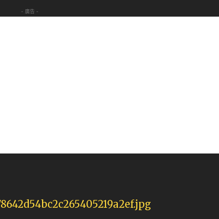
- 廣告 -