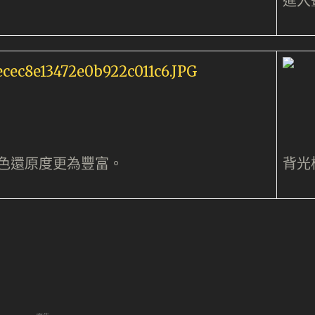
進入
y令顏色還原度更為豐富。
背光