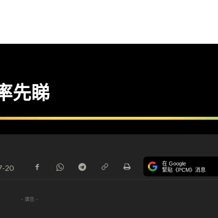
 率先睇
在 Google
7-20
緊貼《PCM》消息
- 廣告 -