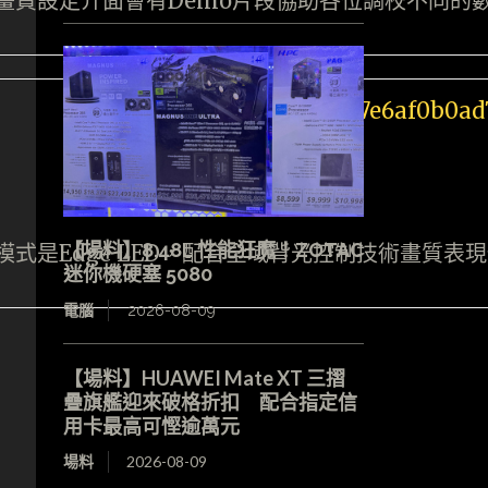
畫質設定介面會有Demo片段協助各位調校不同的
【場料】8.48L 性能狂魔！ZOTAC
模式是Edge LED，配合全域背光控制技術畫質表
迷你機硬塞 5080
電腦
2026-08-09
【場料】HUAWEI Mate XT 三摺
疊旗艦迎來破格折扣 配合指定信
用卡最高可慳逾萬元
場料
2026-08-09