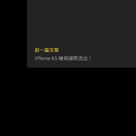
前一篇文章
iPhone 6S 機背諜照流出！