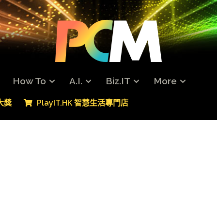
How To
A.I.
Biz.IT
More
專大獎
PlayIT.HK 智慧生活專門店