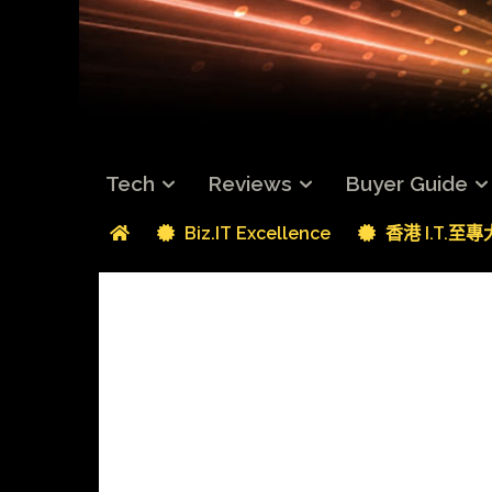
Tech
Reviews
Buyer Guide
Biz.IT Excellence
香港 I.T.至