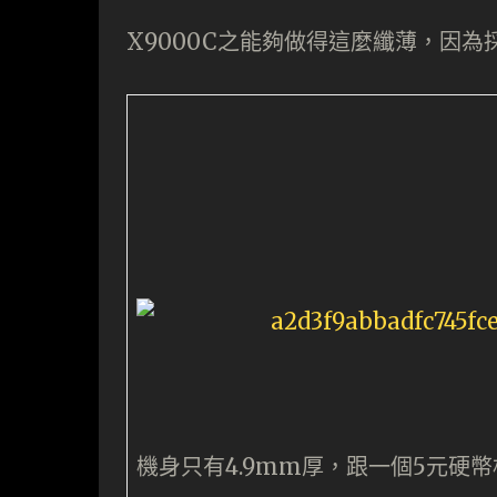
X9000C之能夠做得這麼纖薄，因為採用Gl
機身只有4.9mm厚，跟一個5元硬