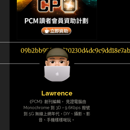
Lawrence
《PCM》創刊編輯， 見證電腦由
Monochrome 到 3D，9.6Kbps 撥號
到 5G 無線上網年代，DIY、攝影、影
音、手機樣樣啱玩。