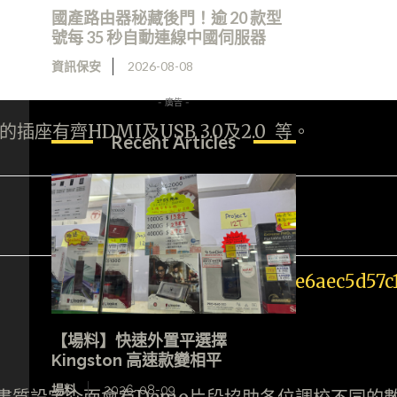
國產路由器秘藏後門！逾 20 款型
號每 35 秒自動連線中國伺服器
資訊保安
2026-08-08
- 廣告 -
插座有齊HDMI及USB 3.0及2.0 等。
Recent Articles
【場料】快速外置平選擇
Kingston 高速款變相平
場料
2026-08-09