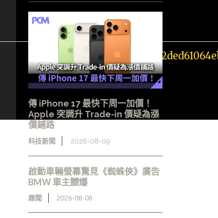
傳 iPhone 17 最快下周一加價！
Apple 突調升 Trade-in 價疑為漲
- 廣告 -
價鋪路
科技新聞
2026-08-09
啟動車輛螢幕驚見《蜘蛛俠》廣告
BMW 車主嬲爆
趣聞
2026-08-08