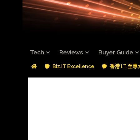
Tech
Reviews
Buyer Guide
Biz.IT Excellence
香港 I.T.至