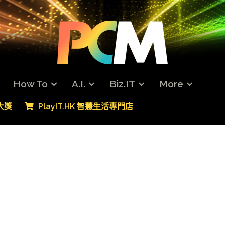
How To
A.I.
Biz.IT
More
專大獎
PlayIT.HK 智慧生活專門店