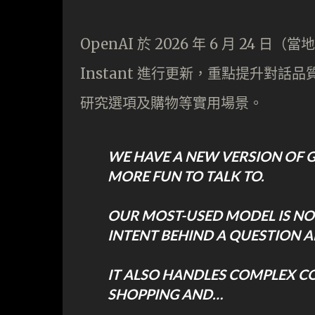
OpenAI 於 2026 年 6 月 24 日
Instant 進行更新，重點提升對
研究選項及購物等實用場景。
WE HAVE A NEW VERSION OF G
MORE FUN TO TALK TO.
OUR MOST-USED MODEL IS NO
INTENT BEHIND A QUESTION A
IT ALSO HANDLES COMPLEX C
SHOPPING AND…