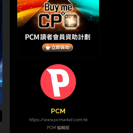
PCM
https://www.pcmarket.com.hk
PCM 編輯部