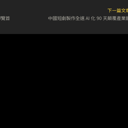
下一篇文
博覽首
中國短劇製作全速 AI 化 90 天顛覆產業