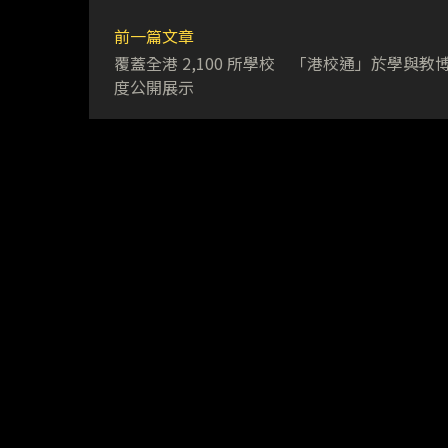
前一篇文章
覆蓋全港 2,100 所學校 「港校通」於學與教
度公開展示