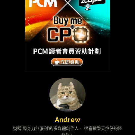
Andrew
號稱"周身刀無張利"的多媒體創作人。 很喜歡樂天熊仔的怪
叔叔。