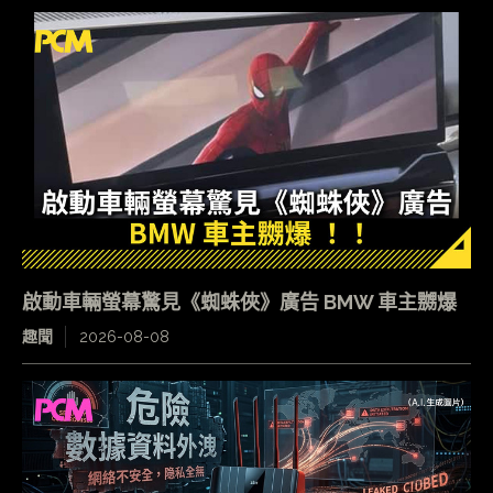
啟動車輛螢幕驚見《蜘蛛俠》廣告 BMW 車主嬲爆
趣聞
2026-08-08