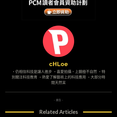
cHLoe
・仍相信科技是讓人進步 ・喜愛拍攝，上鏡極不自然 ・特
別關注科技教育 ・熱愛了解藝術上的科技應用 ・大部分時
間天然呆
- 廣告 -
Related Articles