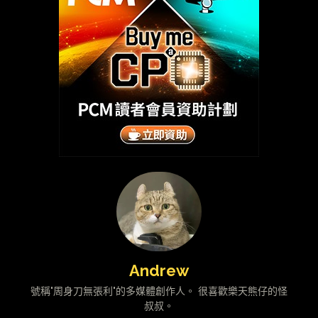
Andrew
號稱"周身刀無張利"的多媒體創作人。 很喜歡樂天熊仔的怪
叔叔。