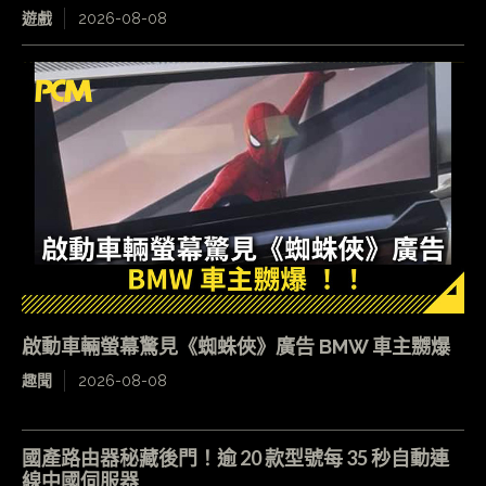
遊戲
2026-08-08
啟動車輛螢幕驚見《蜘蛛俠》廣告 BMW 車主嬲爆
趣聞
2026-08-08
國產路由器秘藏後門！逾 20 款型號每 35 秒自動連
線中國伺服器