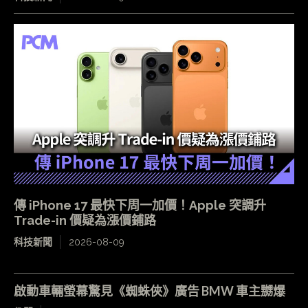
傳 iPhone 17 最快下周一加價！Apple 突調升
Trade-in 價疑為漲價鋪路
科技新聞
2026-08-09
啟動車輛螢幕驚見《蜘蛛俠》廣告 BMW 車主嬲爆