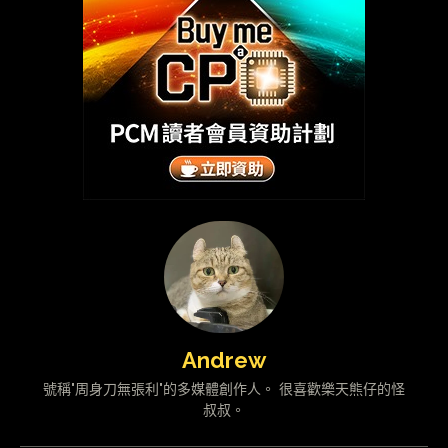
Andrew
號稱"周身刀無張利"的多媒體創作人。 很喜歡樂天熊仔的怪
叔叔。