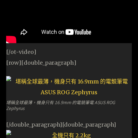
[/ot-video]
[row][double_paragraph]
堪稱全球最薄，機身只有 16.9mm 的電競筆電 ASUS ROG
Zephyrus
[/double_paragraph][double_paragraph]