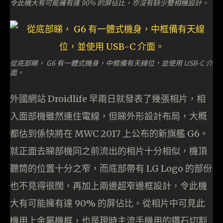
令此機大有可能擁有達 90% 的屏佔比，亦沒有缺少雙相機設計。
從底部睇， G6 有一體式機身，中框備有天線位，並使用 USB-C 介
面。
外國網站 Droidlife 早兩日就發表了幾張相片，相
入面部機雖然連住電線，但睇外形設計布局，大概
都估到係快將在 MWC 2017 上公布的新旗艦 G6。
就正面去睇部機同之前流出的相片十分相似，機頂
聽筒的位置十分之窄，而底部帶有 LG Logo 的部份
也不見得很闊，再加上兩邊超窄邊框設計，令此機
大有可能擁有達 90% 的屏佔比。從相片中可見此
機用上金屬機框，也是現時主流手機用的鑽石切割