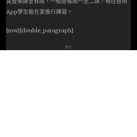
竟音樂課堂有限，一般是每周一至二課，現在善用
App學生能在家進行練習。
[row][double_paragraph]
- 廣告 -