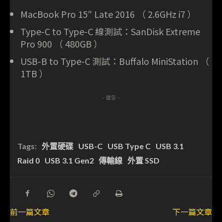
MacBook Pro 15″ Late 2016 （ 2.6GHz i7 ）
Type-C to Type-C 線測試：SanDisk Extreme
Pro 900 （ 480GB ）
USB-B to Type-C 測試：Buffalo MiniStation （
1TB ）
- 廣告 -
Tags:
外置硬碟
USB-C
USB Type C
USB 3.1
Raid 0
USB 3.1 Gen2
傳輸線
外置 SSD
前一篇文章
下一篇文章