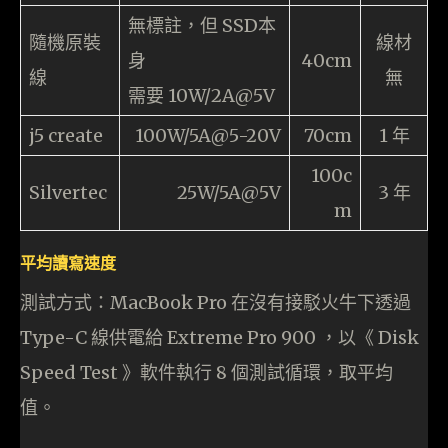
無標註，但 SSD本
隨機原裝
線材
身
40cm
線
無
需要 10W/2A@5V
j5 create
100W/5A@5-20V
70cm
1 年
100c
Silvertec
25W/5A@5V
3 年
m
平均讀寫速度
測試方式：MacBook Pro 在沒有接駁火牛下透過
Type-C 線供電給 Extreme Pro 900 ，以《 Disk
Speed Test 》軟件執行 8 個測試循環，取平均
值。