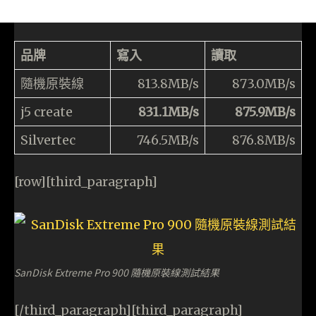
品牌
寫入
讀取
隨機原裝線
813.8MB/s
873.0MB/s
j5 create
831.1MB/s
875.9MB/s
Silvertec
746.5MB/s
876.8MB/s
[row][third_paragraph]
SanDisk Extreme Pro 900 隨機原裝線測試結果
[/third_paragraph][third_paragraph]