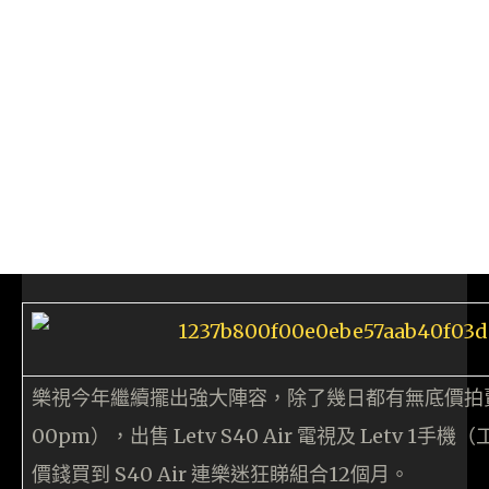
樂視今年繼續擺出強大陣容，除了幾日都有無底價拍賣
00pm），出售 Letv S40 Air 電視及 Letv 1手
價錢買到 S40 Air 連樂迷狂睇組合12個月。