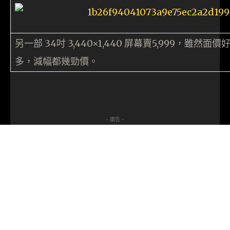
另一部 34吋 3,440×1,440 屏幕賣5,999，
多，減幅都幾勁價。
- 廣告 -