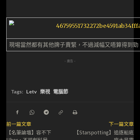
現埸當然都有其他牌子賣緊，不過減幅又唔算得到勁
- 廣告 -
Tags:
Letv
樂視
電腦節
前一篇文章
下一篇文章
【名筆論壇】容不下
【Starspotting】追逐船底
Uber，不談創科局
座大星雲