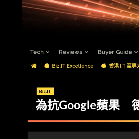
Tech
Reviews
Buyer Guide
Biz.IT Excellence
香港 I.T.至
Biz.IT
為抗Google蘋果