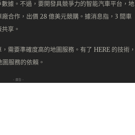
戶數據。不過，要開發具競爭力的智能汽車平台，地
廠合作，出價 28 億美元競購。據消息指，3 間車
廠共享。
，需要準確度高的地圖服務。有了 HERE 的技術
他地圖服務的依賴。
- 廣告 -