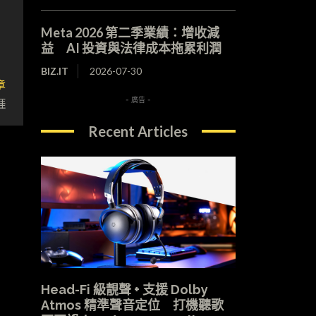
Meta 2026 第二季業績：增收減
益 AI 投資與法律成本拖累利潤
BIZ.IT
2026-07-30
章
捱
- 廣告 -
Recent Articles
Head-Fi 級靚聲 + 支援 Dolby
Atmos 精準聲音定位 打機聽歌