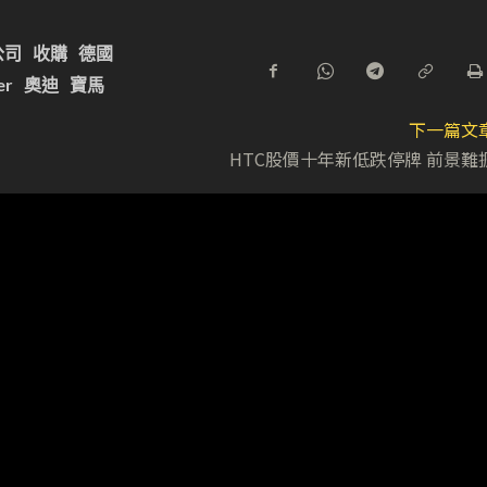
公司
收購
德國
er
奧迪
寶馬
下一篇文
HTC股價十年新低跌停牌 前景難