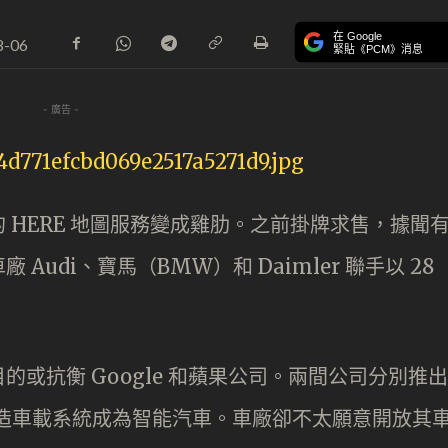
在 Google
8-06
緊貼《PCM》消息
- 廣告 -
 HERE 地圖服務變成雞肋。之前掛牌求售，據聞
udi、寶馬（BMW）和 Daimler 聯手以 28
或抗衡 Google 和蘋果公司。兩間公司分別推出
y 服務，改造車載系統成為智能汽車。車廠卻不太願意開放其