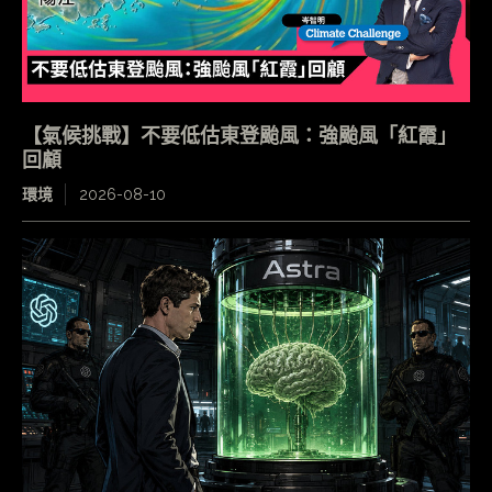
【氣候挑戰】不要低估東登颱風：強颱風「紅霞」
回顧
環境
2026-08-10