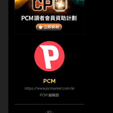
PCM
https://www.pcmarket.com.hk
PCM 編輯部
- 廣告 -