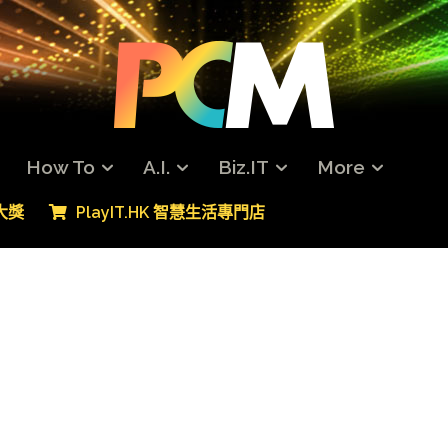
How To
A.I.
Biz.IT
More
專大獎
PlayIT.HK 智慧生活專門店