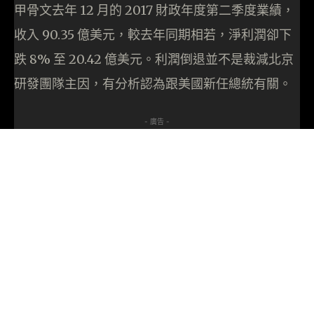
甲骨文去年 12 月的 2017 財政年度第二季度業績，
收入 90.35 億美元，較去年同期相若，淨利潤卻下
跌 8% 至 20.42 億美元。利潤倒退並不是裁減北京
研發團隊主因，有分析認為跟美國新任總統有關。
- 廣告 -