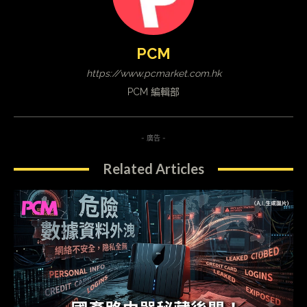
PCM
https://www.pcmarket.com.hk
PCM 編輯部
- 廣告 -
Related Articles