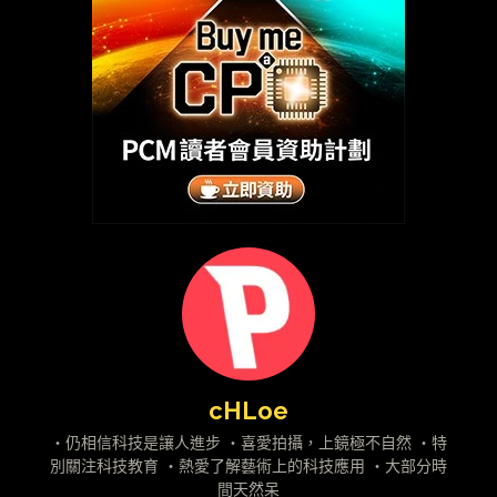
cHLoe
・仍相信科技是讓人進步 ・喜愛拍攝，上鏡極不自然 ・特
別關注科技教育 ・熱愛了解藝術上的科技應用 ・大部分時
間天然呆