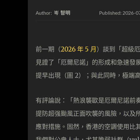
岑 智明
2026-0
Author:
Published:
前一期（
2026 年 5 月
）談到「超級
見證了「厄爾尼諾」的形成和急速發展
提早出現（圖 2）；與此同時，極端
有評論說：「熱浪襲歐是厄爾尼諾前
提防超强颱風正面吹襲的風險，以及
應對措施。固然，香港的空調使用比
我們對公衆人士，尤其脆弱社群（vulne