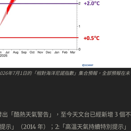
2026年7月1日的「相對海洋尼諾指數」集合預報，全部預報在未
衆發出「酷熱天氣警告」，至今天文台已經新增 3 個不
提示」（2014 年）；2:「高溫天氣持續特別提示」