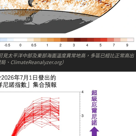
度異常，可見太平洋中部及東部海面溫度異常地高，多區已經比正常高出
ateReanalyzer.org）