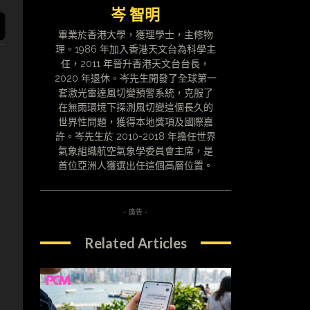
岑 智明
畢業於香港大學，獲理學士，主修物
理。1986 年加入香港天文台為科學主
任，2011 年晉升香港天文台台長，
2020 年退休。岑先生開發了全球第一
套激光雷達風切變預警系統，克服了
在無雨環境下探測風切變這個長久的
世界性問題，獲得本地獎項及國際嘉
許。岑先生於 2010-2018 年擔任世界
氣象組織航空氣象學委員會主席，是
首位亞洲人獲選出任這個高層位置。
- 廣告 -
Related Articles
？