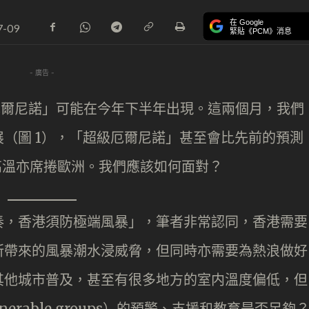
在 Google
7-09
緊貼《PCM》消息
- 廣告 -
厄爾尼諾」可能在今年下半年出現。這兩個月，我們
（圖 1），「超級厄爾尼諾」甚至會比先前的預測
高溫亦席捲歐洲。我們應該如何面對？
奏，香港須防極端風暴」，筆者非常認同，香港需要
所帶來的風暴潮水浸威脅，但同時亦需要為熱浪做好
其他城市普及，甚至有很多地方的室内溫度偏低，但
rable groups）的預警、支援和教育是否足夠