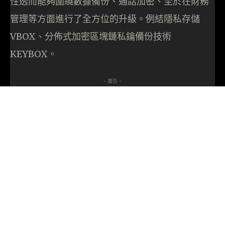
性透而能夠圍繞數據備份、通話加密、至於在財務
管理等方面進行了全方位的升級。例結隱私存儲
VBOX、分佈式加密區塊鏈私鑰備份技術
KEYBOX。
- 廣告 -