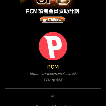
PCM
https://www.pcmarket.com.hk
PCM 編輯部
- 廣告 -