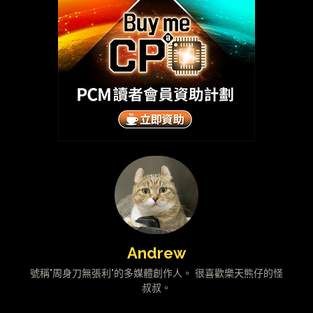
Andrew
號稱"周身刀無張利"的多媒體創作人。 很喜歡樂天熊仔的怪
叔叔。