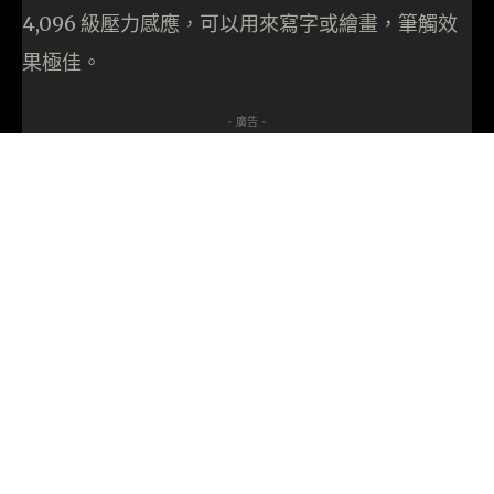
4,096 級壓力感應，可以用來寫字或繪畫，筆觸效
果極佳。
- 廣告 -