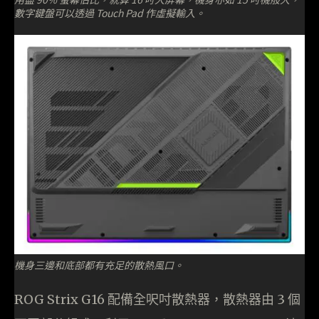
數字鍵盤可以透過 Touch Pad 作虛擬輸入。
機身三邊和底部都有充足的散熱風口。
ROG Strix G16 配備全呎吋散熱器，散熱器由 3 個