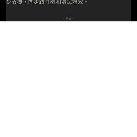
步支援，同步跟耳機和滑鼠燈效。
- 廣告 -