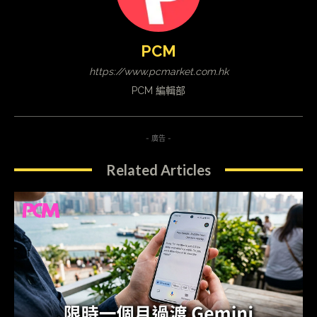
PCM
https://www.pcmarket.com.hk
PCM 編輯部
- 廣告 -
Related Articles