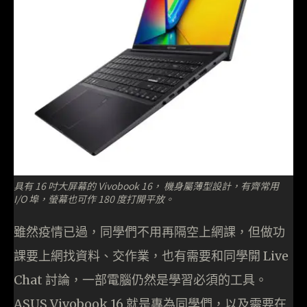
具有 16 吋大屏幕的 Vivobook 16， 機身屬薄型設計，有齊常用
I/O 埠，螢幕也可作 180 度
打開
平放。
雖然疫情已過，同學們不用再隔空上網課，但做功
課要上網找資料、交作業，也有需要和同學開 Live
Chat 討論，一部電腦仍然是學習必須的工具。
ASUS Vivobook 16 就是專為同學們，以及需要在