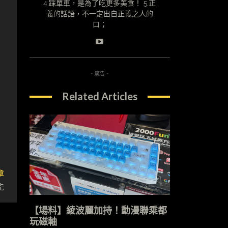
4.踩單車，是為了吃更多美食！ 5.正
義的話語，不一定出自正義之人的
口；
- 廣告 -
Related Articles
章
能
【場料】綾波麗加持！動漫聯乘都
玩磁軸