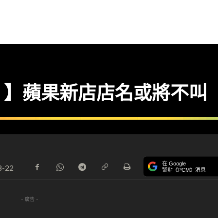
】蘋果新店店名或將不叫 「S
在 Google
8-22
緊貼《PCM》消息
- 廣告 -