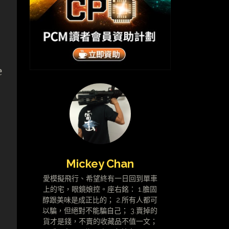
e
Mickey Chan
愛模擬飛行、希望終有一日回到單車
上的宅，眼鏡娘控。座右銘： 1.膽固
醇跟美味是成正比的； 2.所有人都可
以騙，但絕對不能騙自己； 3.賣掉的
貨才是錢，不賣的收藏品不值一文；