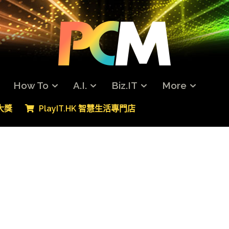
How To
A.I.
Biz.IT
More
專大獎
PlayIT.HK 智慧生活專門店