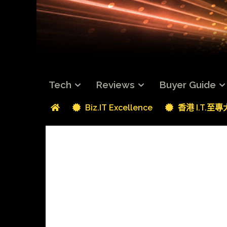
Tech
Reviews
Buyer Guide
Biz.IT Excellence
香港 I.T.至