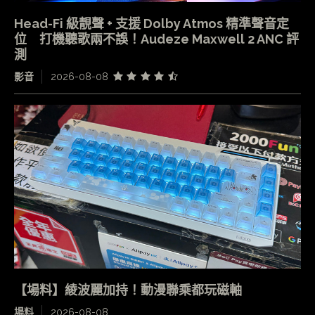
Head-Fi 級靚聲 + 支援 Dolby Atmos 精準聲音定
位 打機聽歌兩不誤！Audeze Maxwell 2 ANC 評
測
影音
2026-08-08
【場料】綾波麗加持！動漫聯乘都玩磁軸
場料
2026-08-08