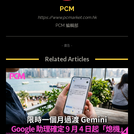
PCM
https://www.pcmarket.com.hk
PCM 編輯部
- 廣告 -
Related Articles