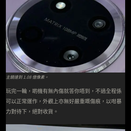
主鏡達到 1.08 億像素。
玩完一輪，啲機有無內傷就答你唔到，不過全程係
可以正常運作，外觀上亦無好嚴重嘅傷痕，以咁暴
力對待下，絕對收貨。