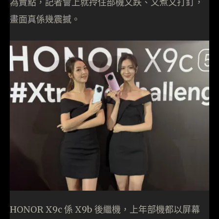
為賣點，記者會上就拎住部機又跌、又煮又打釘，
畫面真係幾震撼。
HONOR X9c 係 X9b 後繼機，上年部機都以屏幕