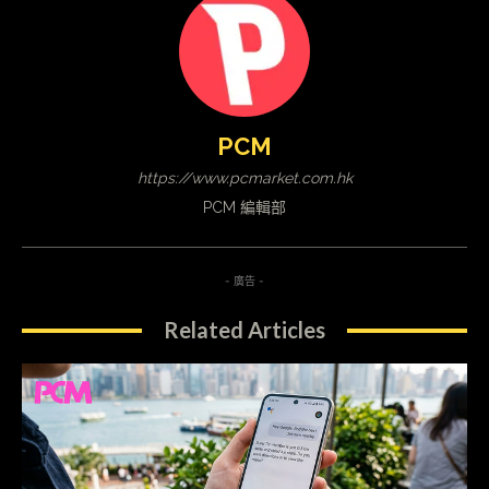
PCM
https://www.pcmarket.com.hk
PCM 編輯部
- 廣告 -
Related Articles