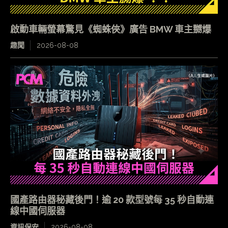
啟動車輛螢幕驚見《蜘蛛俠》廣告 BMW 車主嬲爆
趣聞
2026-08-08
國產路由器秘藏後門！逾 20 款型號每 35 秒自動連
線中國伺服器
資訊保安
2026-08-08