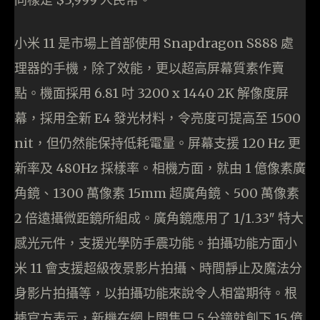
小米 11 是市場上首部使用 Snapdragon S888 處
理器的手機，除了效能，更以超高屏幕質素作賣
點。機面採用 6.81 吋 3200 x 1440 2K 解像度屏
幕，採用全新 E4 發光材料，令亮度可提高至 1500
nit，但仍然能保持低耗電量。屏幕支援 120 Hz 更
新率及 480Hz 採樣率。相機方面，就由 1 億像素廣
角鏡、1300 萬像素 15mm 超廣角鏡、500 萬像素
2 倍遠攝微距鏡所組成。廣角鏡應用了 1/1.33″ 特大
感光元件，支援光學防手震功能。拍攝功能方面小
米 11 會支援超級夜景影片拍攝、時間靜止及魔法分
身影片拍攝等，以拍攝功能來說令人相當期待。根
據官方表示，新機在網上開售只 5 分鐘就創下 15 億