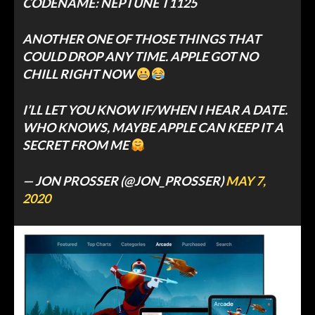
CODENAME: NEPTUNE T1125
ANOTHER ONE OF THOSE THINGS THAT
COULD DROP ANY TIME. APPLE GOT NO
CHILL RIGHT NOW
I’LL LET YOU KNOW IF/WHEN I HEAR A DATE.
WHO KNOWS, MAYBE APPLE CAN KEEP IT A
SECRET FROM ME
— JON PROSSER (@JON_PROSSER)
MAY 7,
2020