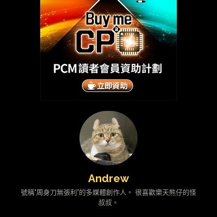
Andrew
號稱"周身刀無張利"的多媒體創作人。 很喜歡樂天熊仔的怪
叔叔。