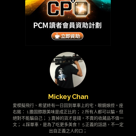
Mickey Chan
愛模擬飛行、希望終有一日回到單車上的宅，眼鏡娘控。座
右銘： 1.膽固醇跟美味是成正比的； 2.所有人都可以騙，但
絕對不能騙自己； 3.賣掉的貨才是錢，不賣的收藏品不值一
文； 4.踩單車，是為了吃更多美食！ 5.正義的話語，不一定
出自正義之人的口；