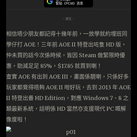
緊貼《PCM》消息
- 廣告 -
相信唔少朋友都記得十幾年前，一放學就約埋班同
學仔打 AOE！三年前 AOE II 特登出咗隻 HD 版，
仲未買的話今次係時候，皆因 Steam 做緊限時優
惠，勁減足足 85%，$17.85 就買到喇！
查實 AOE 有出到 AOE III，畫面係靚喇，只係好多
玩家都覺得唔夠 AOE II 咁好玩，去到 2013 年 AOE
II 特登出番 HD Edition，對應 Windows 7、8 之
類最新系統，話明係 HD 當然亦支援現代 PC 嘅解
像度啦！