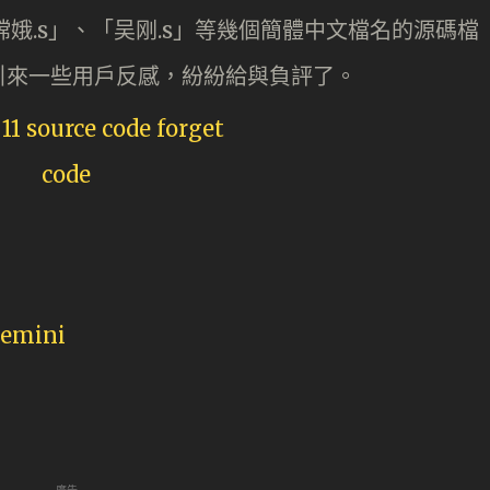
「嫦娥.s」、「吴刚.s」等幾個簡體中文檔名的源碼檔
引來一些用戶反感，紛紛給與負評了。
Gemini