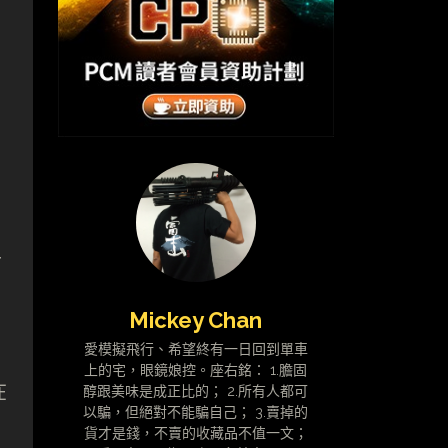
有
可
Mickey Chan
愛模擬飛行、希望終有一日回到單車
上的宅，眼鏡娘控。座右銘： 1.膽固
在
醇跟美味是成正比的； 2.所有人都可
以騙，但絕對不能騙自己； 3.賣掉的
貨才是錢，不賣的收藏品不值一文；