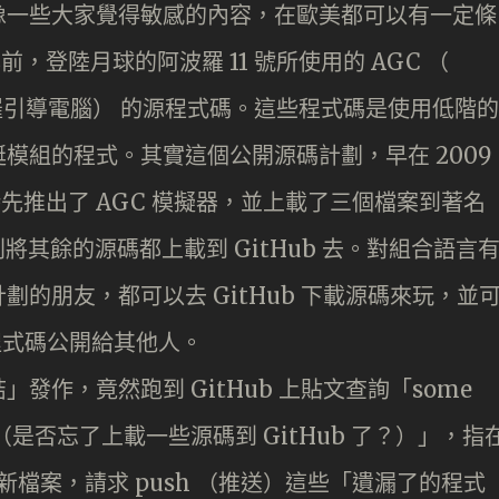
像一些大家覺得敏感的內容，在歐美都可以有一定條
前，登陸月球的阿波羅 11 號所使用的 AGC （
ter 阿波羅引導電腦） 的源程式碼。這些程式碼是使用低階的
模組的程式。其實這個公開源碼計劃，早在 2009
時先推出了 AGC 模擬器，並上載了三個檔案到著名
則將其餘的源碼都上載到 GitHub 去。對組合語言
的朋友，都可以去 GitHub 下載源碼來玩，並
改良程式碼公開給其他人。
發作，竟然跑到 GitHub 上貼文查詢「some
github ?（是否忘了上載一些源碼到 GitHub 了？）」，指
個新檔案，請求 push （推送）這些「遺漏了的程式