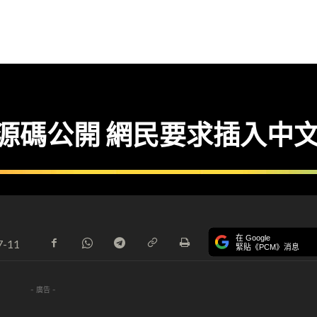
腦源碼公開 網民要求插入中
在 Google
7-11
緊貼《PCM》消息
- 廣告 -