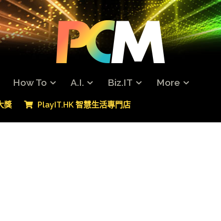
How To
A.I.
Biz.IT
More
專大獎
PlayIT.HK 智慧生活專門店