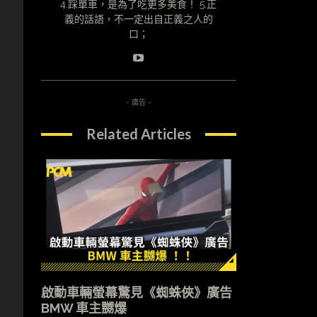
4.踩單車，是為了吃更多美食！ 5.正
義的話語，不一定出自正義之人的
口；
- 廣告 -
Related Articles
啟動車輛螢幕驚見《蜘蛛俠》廣告
BMW 車主嬲爆