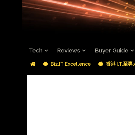
Tech
Reviews
Buyer Guide
Biz.IT Excellence
香港 I.T.至