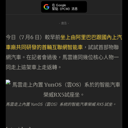
在 Google
緊貼《PCM》消息
- 廣告 -
今日（7 月6 日）較早前
坐上由阿里巴巴跟國內上汽
車廠共同研發的首輛互聯網智能車
，試試首部物聯
網汽車。在記者會過後，馬雲連同幾位核心人物一
同走上這架車上走返轉。
馬雲走上內置 YunOS（雲OS）系統的智能汽車榮威 RX5 試坐。