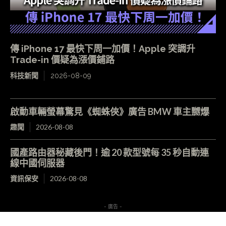
傳 iPhone 17 最快下周一加價！Apple 突調升
Trade-in 價疑為漲價鋪路
科技新聞
2026-08-09
啟動車輛螢幕驚見《蜘蛛俠》廣告 BMW 車主嬲爆
趣聞
2026-08-08
國產路由器秘藏後門！逾 20 款型號每 35 秒自動連
線中國伺服器
資訊保安
2026-08-08
- 廣告 -