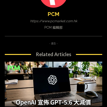
PCM
https://www.pcmarket.com.hk
PCM 編輯部
- 廣告 -
Related Articles