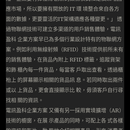
應市場，所以要擁有開放的 IT 環 境整合來自各方
面的數據，更要靈活的IT架構適應各種變更。」 透
過物聯網技術可建立多渠道的用戶銷售體驗，電訊
盈科 企業方案早已為多個行業設計特有的物聯網方
案。例如利用無線射頻（RFID）技術提供前所未有
的銷售體驗，在貨品內附上 RFID 標籤，追蹤貨架
和飾 櫃內每一件貨品，每當客 戶取出查看，透過櫃
枱上 的屏幕顯示相關的貨品訊 息。若同時取出兩件
或以 上貨品，更會直接顯示比 較，毋須客戶自行尋
找相 關的資訊。
電訊盈科企業方案 又備有另一採用實境擴增（AR）
技術的櫥窗，在展 示產品的同時，可配上各 式各樣