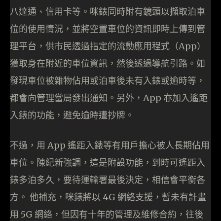
八達通、信用卡等。咪錶同時附有鏡頭以擷取泊車
位的使用情況，並將空置車位的資訊即時上傳到管
理平台，供市民透過指定的流動應用程式（App）
獲取身在附近的車位資訊，然後透過導航引路。如
發現車位被雜物佔用或泊車後未有入錶或逾時等，
都會向管理當局發出通知。另外，App 亦加入遙距
入錶的功能，避免逾時遭抄牌。
不過，用 App 遙距入錶等有用戶擔心被人長期佔用
車位。陳紀新強調，這是附設功能，到時可遙距入
錶多泊多久，要待運輸署最後決定，相信會平衡各
方。 他補充，咪錶將以 4G 網絡支援，暫未有計畫
用 5G 網絡，但因有十年的管理及維修合約，往後