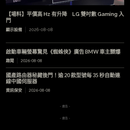
【場料】平價高 Hz 有升降 LG 雙吋數 Gaming 入
門
顯示設備
2026-08-08
啟動車輛螢幕驚見《蜘蛛俠》廣告 BMW 車主嬲爆
趣聞
2026-08-08
國產路由器秘藏後門！逾 20 款型號每 35 秒自動連
線中國伺服器
資訊保安
2026-08-08
- 廣告 -
- 廣告 -