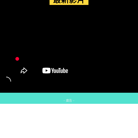
- 廣告 -